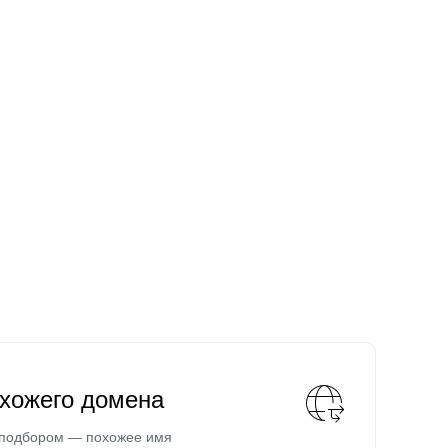
охожего домена
 подбором — похожее имя