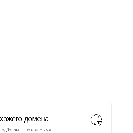
охожего домена
 подбором — похожее имя