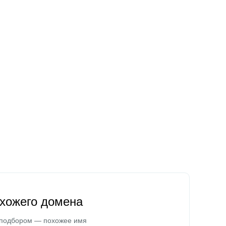
охожего домена
 подбором — похожее имя