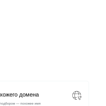
охожего домена
 подбором — похожее имя