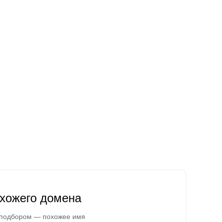
охожего домена
 подбором — похожее имя