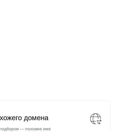
охожего домена
 подбором — похожее имя