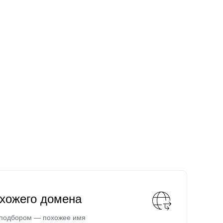
охожего домена
 подбором — похожее имя