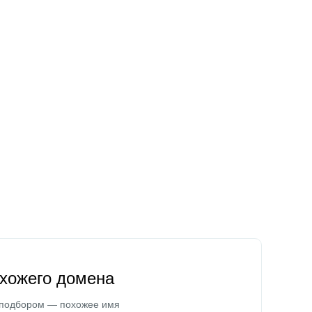
охожего домена
 подбором — похожее имя