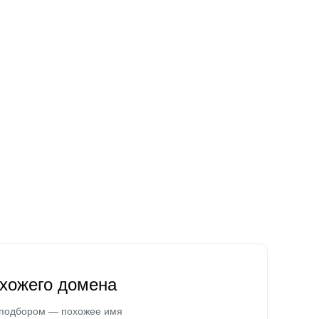
охожего домена
 подбором — похожее имя