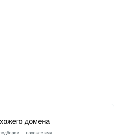
охожего домена
 подбором — похожее имя