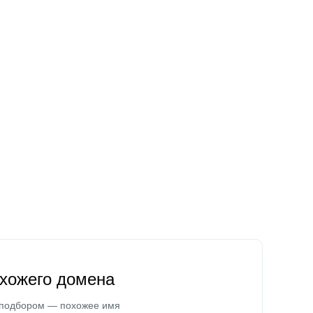
охожего домена
 подбором — похожее имя