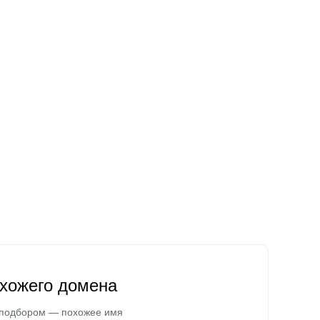
охожего домена
 подбором — похожее имя