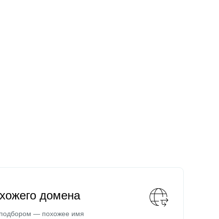
охожего домена
 подбором — похожее имя