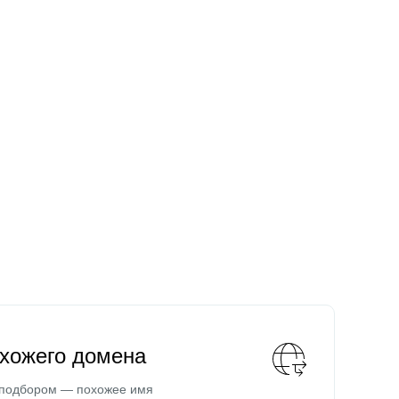
охожего домена
 подбором — похожее имя