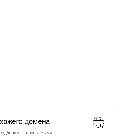
охожего домена
 подбором — похожее имя