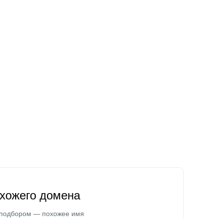
охожего домена
 подбором — похожее имя