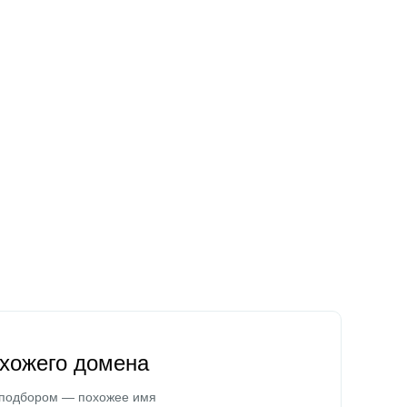
охожего домена
 подбором — похожее имя