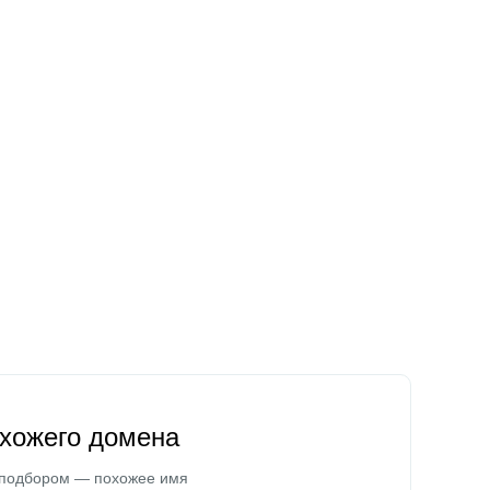
охожего домена
 подбором — похожее имя