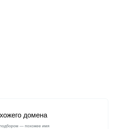
охожего домена
 подбором — похожее имя