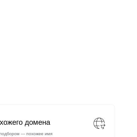
охожего домена
 подбором — похожее имя