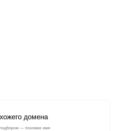
охожего домена
 подбором — похожее имя