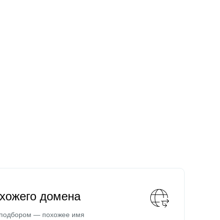
охожего домена
 подбором — похожее имя