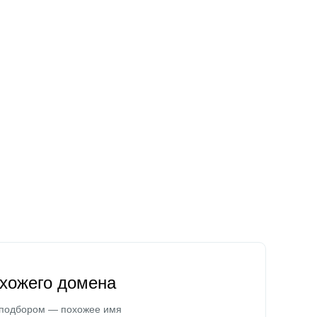
охожего домена
 подбором — похожее имя