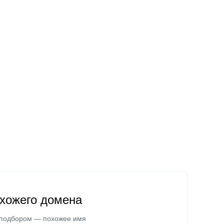
охожего домена
 подбором — похожее имя