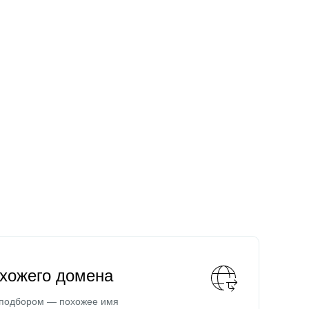
охожего домена
 подбором — похожее имя