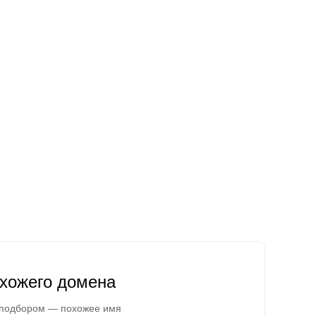
охожего домена
 подбором — похожее имя