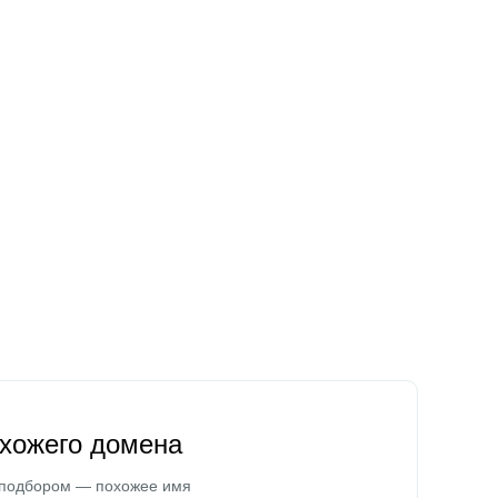
охожего домена
 подбором — похожее имя