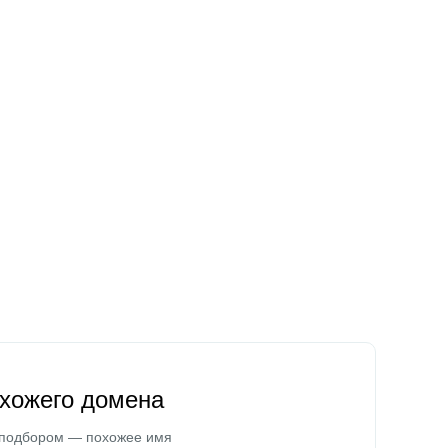
охожего домена
 подбором — похожее имя