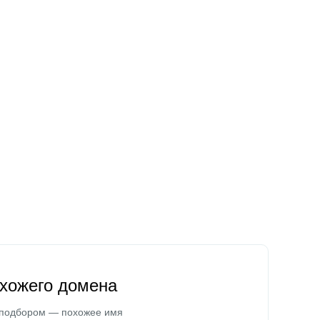
охожего домена
 подбором — похожее имя