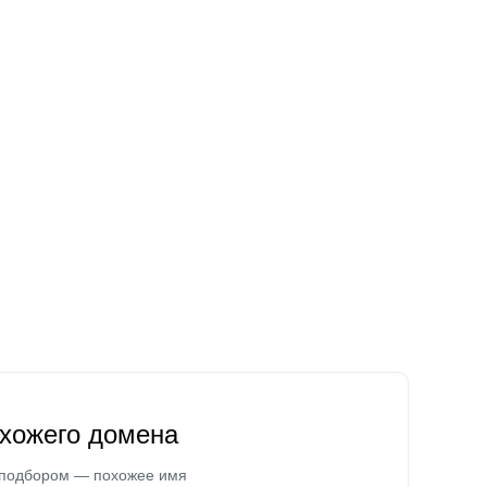
охожего домена
 подбором — похожее имя