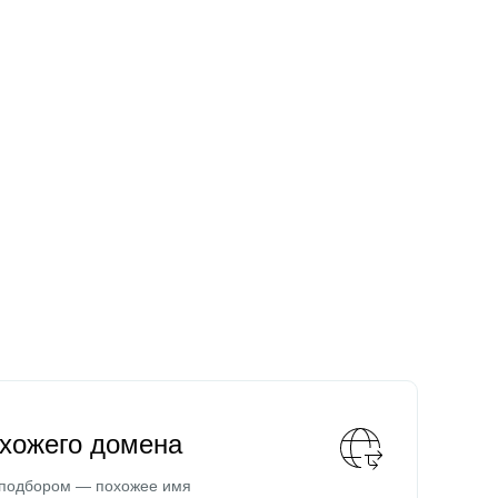
охожего домена
 подбором — похожее имя