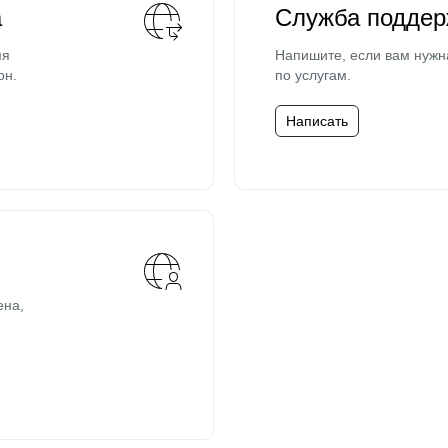
а
Служба поддер
мя
Напишите, если вам нужн
он.
по услугам.
Написать
ена,