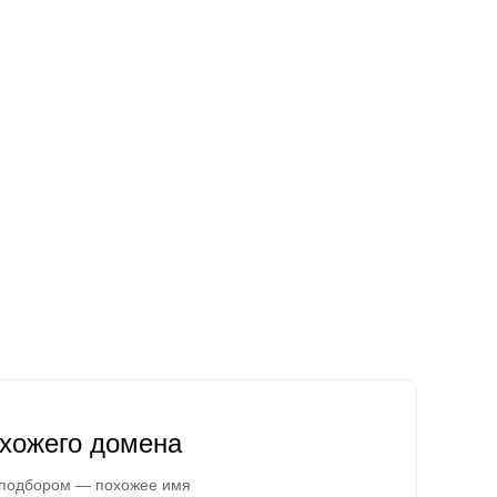
охожего домена
 подбором — похожее имя