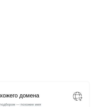
охожего домена
 подбором — похожее имя