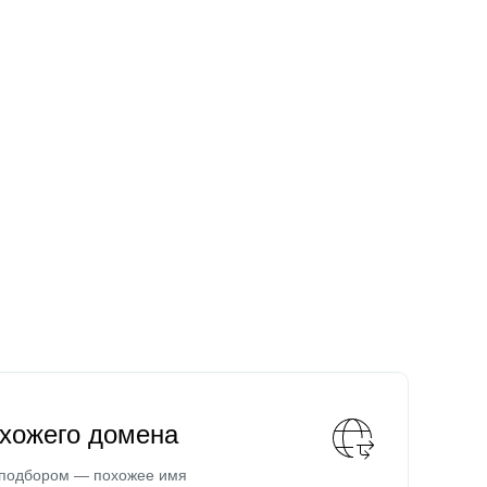
охожего домена
 подбором — похожее имя