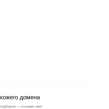
охожего домена
 подбором — похожее имя