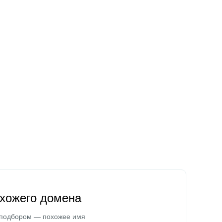
охожего домена
 подбором — похожее имя