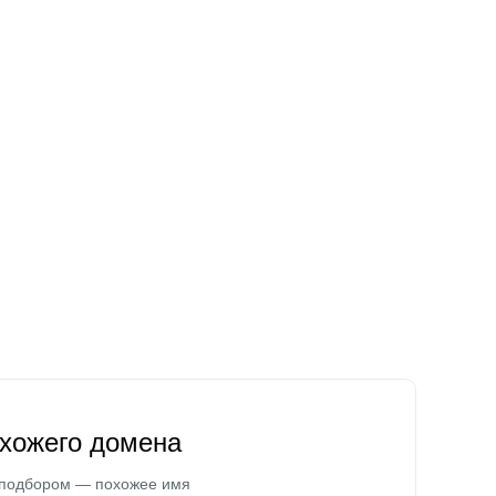
охожего домена
 подбором — похожее имя