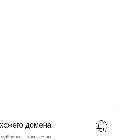
охожего домена
 подбором — похожее имя