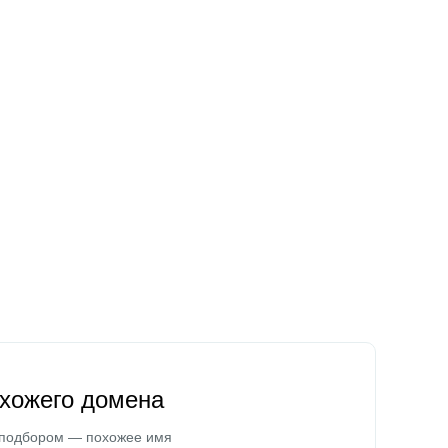
охожего домена
 подбором — похожее имя