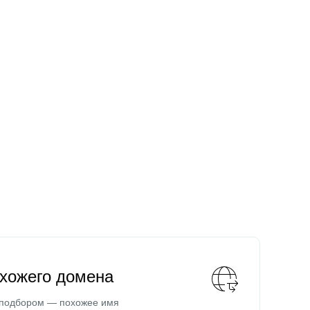
охожего домена
 подбором — похожее имя