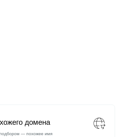
охожего домена
 подбором — похожее имя