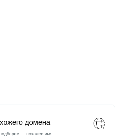
охожего домена
 подбором — похожее имя