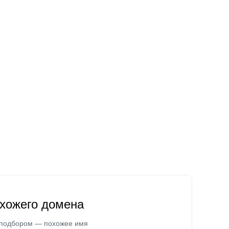
охожего домена
 подбором — похожее имя