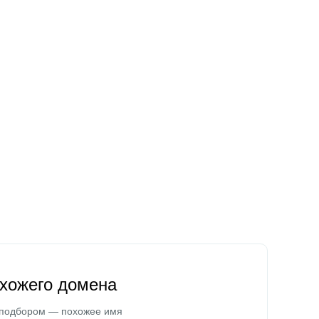
охожего домена
 подбором — похожее имя