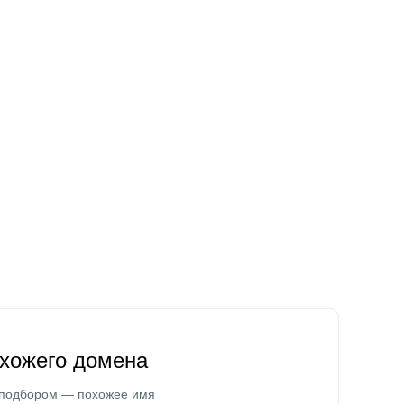
охожего домена
 подбором — похожее имя