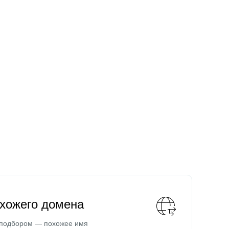
охожего домена
 подбором — похожее имя