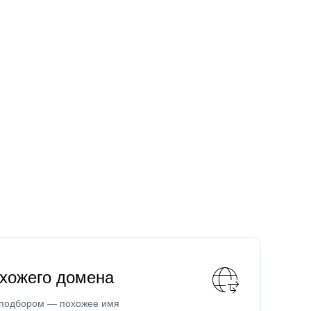
охожего домена
 подбором — похожее имя