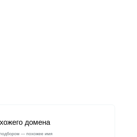
охожего домена
 подбором — похожее имя