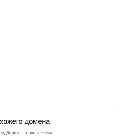
охожего домена
 подбором — похожее имя